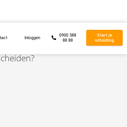
0900 588
Start je
tact
Inloggen
88 88
scheiding
tscheiden?