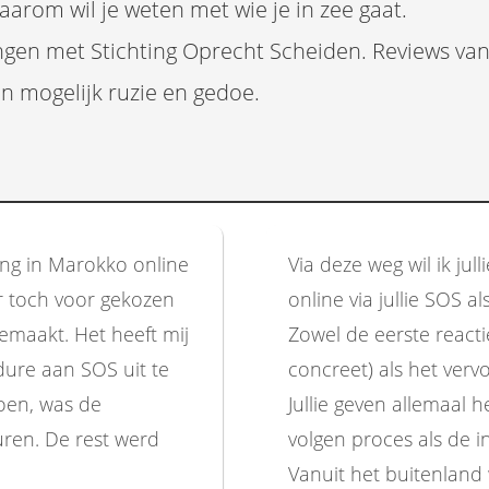
Daarom wil je weten met wie je in zee gaat.
ngen met Stichting Oprecht Scheiden. Reviews van 
n mogelijk ruzie en gedoe.
ding in Marokko online
Via deze weg wil ik jul
er toch voor gekozen
online via jullie SOS a
gemaakt. Het heeft mij
Zowel de eerste reacti
dure aan SOS uit te
concreet) als het verv
doen, was de
Jullie geven allemaal h
ren. De rest werd
volgen proces als de i
Vanuit het buitenland