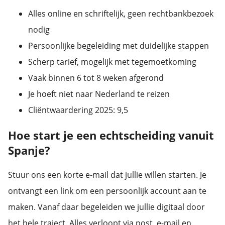
 op de
Alles online en schriftelijk, geen rechtbankbezoek
e. Hierdoor
nodig
 website-
Persoonlijke begeleiding met duidelijke stappen
ren
nte
Scherp tarief, mogelijk met tegemoetkoming
enties
Vaak binnen 6 tot 8 weken afgerond
gebaseerd
Je hoeft niet naar Nederland te reizen
 gedrag van
ezoeker.
Cliëntwaardering 2025: 9,5
Hoe start je een echtscheiding vanuit
uren
Spanje?
Stuur ons een korte e-mail dat jullie willen starten. Je
ontvangt een link om een persoonlijk account aan te
maken. Vanaf daar begeleiden we jullie digitaal door
het hele traject. Alles verloopt via post, e-mail en