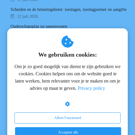
Scheiden en de belastingdienst: toeslagen, toeslagpartner en aangifte
12 juli 2026
Ouderschapsplan na samenwonen
10 juli 2026
Hoe lang duurt een scheiding? Gemiddeld zes tot acht weken
09 juli 2026
We gebruiken cookies:
Flitsscheiding: bestaat dat nog?
Om je zo goed mogelijk van dienst te zijn gebruiken we
09 juli 2026
cookies. Cookies helpen ons om de website goed te
Een vechtscheiding voorkomen: hoe doe je dat?
laten werken, hem relevanter voor je te maken en om je
08 juli 2026
advies op maat te geven.
Privacy policy
Hoe lang duurt partneralimentatie? De regels sinds 2020
06 juli 2026
Je denkt dat je het verknald hebt. Waarschijnlijk deed je het goed.
01 juli 2026
Alleen Functioneel
Verandert er iets aan pensioen bij scheiding door de nieuwe wetten?
Accepteer alle
28 juni 2026