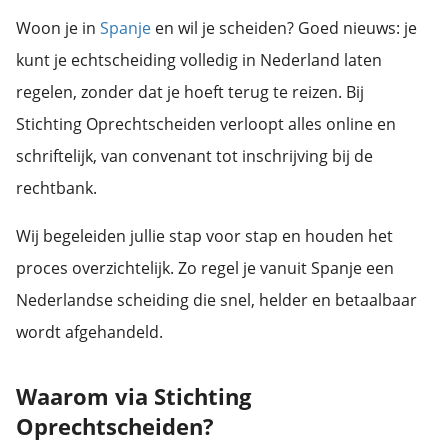
s kan de
Woon je in
Spanje
en wil je scheiden? Goed nieuws: je
e niet
oneren.
kunt je echtscheiding volledig in Nederland laten
regelen, zonder dat je hoeft terug te reizen. Bij
ieken
Stichting Oprechtscheiden verloopt alles online en
ische
s worden
schriftelijk, van convenant tot inschrijving bij de
kt om
rechtbank.
em
tie te
Wij begeleiden jullie stap voor stap en houden het
elen over
proces overzichtelijk. Zo regel je vanuit Spanje een
drag van
zoeker op
Nederlandse scheiding die snel, helder en betaalbaar
site.
wordt afgehandeld.
ing
Waarom via Stichting
ingcookies
 gebruikt
Oprechtscheiden?
oekers te