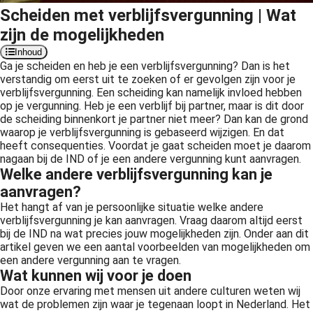
Scheiden met verblijfsvergunning | Wat
 op de
e. Hierdoor
zijn de mogelijkheden
 website-
Inhoud
ren
Ga je scheiden en heb je een verblijfsvergunning? Dan is het
verstandig om eerst uit te zoeken of er gevolgen zijn voor je
nte
verblijfsvergunning. Een scheiding kan namelijk invloed hebben
enties
op je vergunning. Heb je een verblijf bij partner, maar is dit door
gebaseerd
de scheiding binnenkort je partner niet meer? Dan kan de grond
 gedrag van
waarop je verblijfsvergunning is gebaseerd wijzigen. En dat
heeft consequenties. Voordat je gaat scheiden moet je daarom
ezoeker.
nagaan bij de IND of je een andere vergunning kunt aanvragen.
Welke andere verblijfsvergunning kan je
aanvragen?
uren
Het hangt af van je persoonlijke situatie welke andere
verblijfsvergunning je kan aanvragen. Vraag daarom altijd eerst
bij de IND na wat precies jouw mogelijkheden zijn. Onder aan dit
artikel geven we een aantal voorbeelden van mogelijkheden om
een andere vergunning aan te vragen.
Wat kunnen wij voor je doen
Door onze ervaring met mensen uit andere culturen weten wij
wat de problemen zijn waar je tegenaan loopt in Nederland. Het