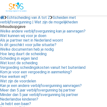
Echtscheiding van A tot Z
Scheiden met
verblijfsvergunning | Wat zijn de mogelijkheden
Inhoudsopgave
ngen
Welke andere verblijfsvergunning kan je aanvragen?
 policy
Wat kunnen wij voor je doen
Als je partner niet in Nederland woont
Is dit geschikt voor jullie situatie?
Welke documenten heb je nodig
Hoe lang duurt de scheiding
oneel
Scheiding in eigen land
Wat kost de scheiding
onele
Vergoeding scheidingskosten vanuit het buitenland
s zijn
Kom je voor een vergoeding in aanmerking?
kelijk om
Hoe werken wij?
bsite te
Wat zijn de voordelen
Kan je een andere verblijfsvergunning aanvragen?
ken. Ze
Meer dan 5 jaar verblijfsvergunning bij partner
 gebruikt
Minder dan 5 jaar verblijfsvergunning bij partner
asisfuncties
Nederlandse kinderen?
der deze
Je hebt een baan?