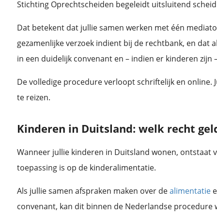
Stichting Oprechtscheiden begeleidt uitsluitend schei
Dat betekent dat jullie samen werken met één mediato
gezamenlijke verzoek indient bij de rechtbank, en dat 
in een duidelijk convenant en – indien er kinderen zijn 
De volledige procedure verloopt schriftelijk en online.
te reizen.
Kinderen in Duitsland: welk recht gel
Op deze pagina beantwoorden we de meestgestelde vragen over het ouderschapsplan: van co-oud
Wanneer jullie kinderen in Duitsland wonen, ontstaat 
toepassing is op de kinderalimentatie.
Als jullie samen afspraken maken over de
alimentatie
e
convenant, kan dit binnen de Nederlandse procedure 