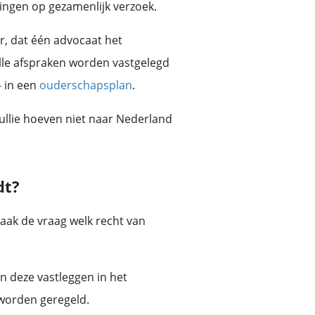
dingen op gezamenlijk verzoek.
r, dat één advocaat het
alle afspraken worden vastgelegd
– in een
ouderschapsplan
.
 Jullie hoeven niet naar Nederland
dt?
erschap en de omgangsregeling tot het officieel vastleggen en de kosten. Zoek je eerst de basis — wat een..
vaak de vraag welk recht van
n deze vastleggen in het
worden geregeld.