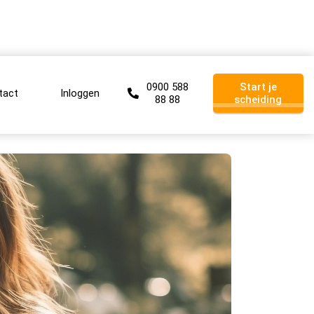
0900 588
Start je
tact
Inloggen
88 88
scheiding