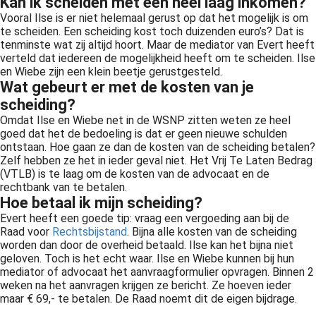
Kan ik scheiden met een heel laag inkomen?
Vooral Ilse is er niet helemaal gerust op dat het mogelijk is om
te scheiden. Een scheiding kost toch duizenden euro’s? Dat is
tenminste wat zij altijd hoort. Maar de mediator van Evert heeft
verteld dat iedereen de mogelijkheid heeft om te scheiden. Ilse
en Wiebe zijn een klein beetje gerustgesteld.
Wat gebeurt er met de kosten van je
scheiding?
Omdat Ilse en Wiebe net in de WSNP zitten weten ze heel
goed dat het de bedoeling is dat er geen nieuwe schulden
ontstaan. Hoe gaan ze dan de kosten van de scheiding betalen?
Zelf hebben ze het in ieder geval niet. Het Vrij Te Laten Bedrag
(VTLB) is te laag om de kosten van de advocaat en de
rechtbank van te betalen.
Hoe betaal ik mijn scheiding?
Evert heeft een goede tip: vraag een vergoeding aan bij de
Raad voor
Rechtsbijstand
. Bijna alle kosten van de scheiding
worden dan door de overheid betaald. Ilse kan het bijna niet
geloven. Toch is het echt waar. Ilse en Wiebe kunnen bij hun
mediator of advocaat het aanvraagformulier opvragen. Binnen 2
weken na het aanvragen krijgen ze bericht. Ze hoeven ieder
maar € 69,- te betalen. De Raad noemt dit de eigen bijdrage.