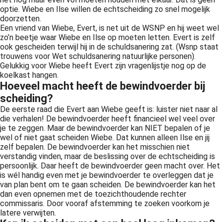
 op de
optie. Wiebe en Ilse willen de echtscheiding zo snel mogelijk
doorzetten.
e. Hierdoor
Een vriend van Wiebe, Evert, is net uit de WSNP en hij weet wel
 website-
zo’n beetje waar Wiebe en Ilse op moeten letten. Evert is zelf
ren
ook gescheiden terwijl hij in de schuldsanering zat. (Wsnp staat
trouwens voor Wet schuldsanering natuurlijke personen).
nte
Gelukkig voor Wiebe heeft Evert zijn vragenlijstje nog op de
enties
koelkast hangen.
gebaseerd
Hoeveel macht heeft de bewindvoerder bij
 gedrag van
scheiding?
ezoeker.
De eerste raad die Evert aan Wiebe geeft is: luister niet naar al
die verhalen! De bewindvoerder heeft financieel wel veel over
je te zeggen. Maar de bewindvoerder kan NIET bepalen of je
uren
wel of niet gaat scheiden Wiebe. Dat kunnen alleen Ilse en jij
zelf bepalen. De bewindvoerder kan het misschien niet
verstandig vinden, maar de beslissing over de echtscheiding is
persoonlijk. Daar heeft de bewindvoerder geen macht over. Het
is wél handig even met je bewindvoerder te overleggen dat je
van plan bent om te gaan scheiden. De bewindvoerder kan het
dan even opnemen met de toezichthoudende rechter
commissaris. Door vooraf afstemming te zoeken voorkom je
latere verwijten.