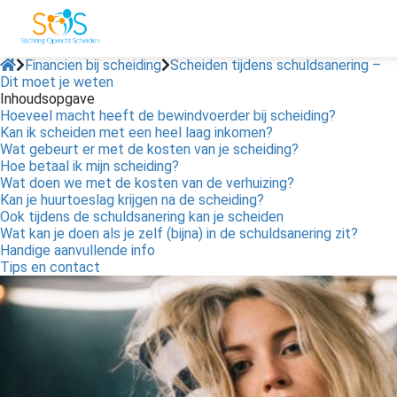
Financien bij scheiding
Scheiden tijdens schuldsanering –
Dit moet je weten
Inhoudsopgave
ngen
Hoeveel macht heeft de bewindvoerder bij scheiding?
 policy
Kan ik scheiden met een heel laag inkomen?
Wat gebeurt er met de kosten van je scheiding?
Hoe betaal ik mijn scheiding?
Wat doen we met de kosten van de verhuizing?
Kan je huurtoeslag krijgen na de scheiding?
oneel
Ook tijdens de schuldsanering kan je scheiden
Wat kan je doen als je zelf (bijna) in de schuldsanering zit?
onele
Handige aanvullende info
s zijn
Tips en contact
kelijk om
bsite te
ken. Ze
 gebruikt
asisfuncties
der deze