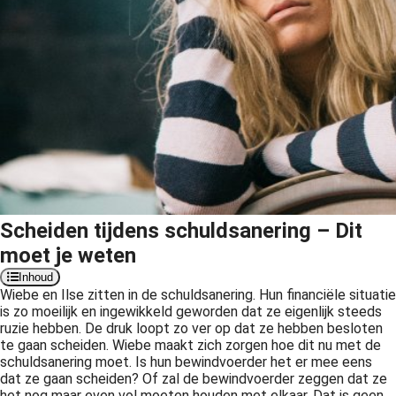
s kan de
e niet
oneren.
ieken
ische
s worden
kt om
em
tie te
elen over
Scheiden tijdens schuldsanering – Dit
drag van
moet je weten
zoeker op
Inhoud
site.
Wiebe en Ilse zitten in de schuldsanering. Hun financiële situatie
is zo moeilijk en ingewikkeld geworden dat ze eigenlijk steeds
ing
ruzie hebben. De druk loopt zo ver op dat ze hebben besloten
te gaan scheiden. Wiebe maakt zich zorgen hoe dit nu met de
ingcookies
schuldsanering moet. Is hun bewindvoerder het er mee eens
 gebruikt
dat ze gaan scheiden? Of zal de bewindvoerder zeggen dat ze
oekers te
het nog maar even vol moeten houden met elkaar. Dat is geen