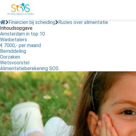
Financien bij scheiding
Ruzies over alimentatie
Inhoudsopgave
Amsterdam in top 10
ngen
Wanbetalers
 policy
€ 7000,- per maand
Bemiddeling
Oorzaken
Wetsvoorstel
Alimentatieberekening SOS
oneel
onele
s zijn
kelijk om
bsite te
ken. Ze
 gebruikt
asisfuncties
der deze