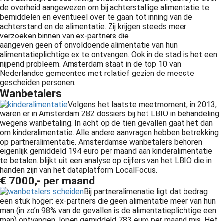
de overheid aangewezen om bij achterstallige alimentatie te
 op de
bemiddelen en eventueel over te gaan tot inning van de
e. Hierdoor
achterstand en de alimentatie. Zij krijgen steeds meer
 website-
verzoeken binnen van ex-partners die
ren
aangeven geen of onvoldoende alimentatie van hun
alimentatieplichtige ex te ontvangen. Ook in de stad is het een
nte
nijpend probleem. Amsterdam staat in de top 10 van
enties
Nederlandse gemeentes met relatief gezien de meeste
gebaseerd
gescheiden personen.
 gedrag van
Wanbetalers
ezoeker.
Volgens het laatste meetmoment, in 2013,
waren er in Amsterdam 282 dossiers bij het LBIO in behandeling
wegens wanbetaling. In acht op de tien gevallen gaat het dan
om kinderalimentatie. Alle andere aanvragen hebben betrekking
uren
op partneralimentatie. Amsterdamse wanbetalers behoren
eigenlijk gemiddeld 194 euro per maand aan kinderalimentatie
te betalen, blijkt uit een analyse op cijfers van het LBIO die in
handen zijn van het dataplatform LocalFocus.
€ 7000,- per maand
Bij partneralimenatie ligt dat bedrag
een stuk hoger: ex-partners die geen alimentatie meer van hun
man (in zo’n 98% van de gevallen is de alimentatieplichtige een
man) ontvangen, lopen gemiddeld 783 euro per maand mis. Het