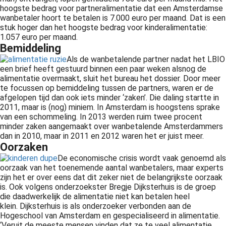
hoogste bedrag voor partneralimentatie dat een Amsterdamse
wanbetaler hoort te betalen is 7.000 euro per maand. Dat is een
stuk hoger dan het hoogste bedrag voor kinderalimentatie:
1.057 euro per maand.
Bemiddeling
Als de wanbetalende partner nadat het LBIO
een brief heeft gestuurd binnen een paar weken alsnog de
alimentatie overmaakt, sluit het bureau het dossier. Door meer
te focussen op bemiddeling tussen de partners, waren er de
afgelopen tijd dan ook iets minder ‘zaken’. Die daling startte in
2011, maar is (nog) miniem. In Amsterdam is hoogstens sprake
van een schommeling. In 2013 werden ruim twee procent
minder zaken aangemaakt over wanbetalende Amsterdammers
dan in 2010, maar in 2011 en 2012 waren het er juist meer.
Oorzaken
De economische crisis wordt vaak genoemd als
oorzaak van het toenemende aantal wanbetalers, maar experts
zijn het er over eens dat dit zeker niet de belangrijkste oorzaak
is. Ook volgens onderzoekster Bregje Dijksterhuis is de groep
die daadwerkelijk de alimentatie niet kan betalen heel
klein. Dijksterhuis is als onderzoeker verbonden aan de
Hogeschool van Amsterdam en gespecialiseerd in alimentatie.
‘Veruit de meeste mensen vinden dat ze te veel alimentatie