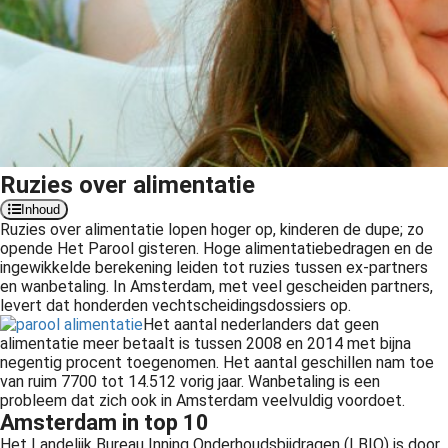
s kan de
e niet
oneren.
ieken
ische
s worden
kt om
Ruzies over alimentatie
em
Inhoud
tie te
Ruzies over alimentatie lopen hoger op, kinderen de dupe; zo
opende Het Parool gisteren. Hoge alimentatiebedragen en de
elen over
ingewikkelde berekening leiden tot ruzies tussen ex-partners
drag van
en wanbetaling. In Amsterdam, met veel gescheiden partners,
zoeker op
levert dat honderden vechtscheidingsdossiers op.
site.
Het aantal nederlanders dat geen
alimentatie meer betaalt is tussen 2008 en 2014 met bijna
ing
negentig procent toegenomen. Het aantal geschillen nam toe
van ruim 7700 tot 14.512 vorig jaar. Wanbetaling is een
ingcookies
probleem dat zich ook in Amsterdam veelvuldig voordoet.
 gebruikt
Amsterdam in top 10
oekers te
Het Landelijk Bureau Inning Onderhoudsbijdragen (LBIO) is door